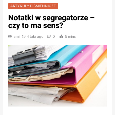
ARTYKUŁY PIŚMIENNICZE
Notatki w segregatorze –
czy to ma sens?
ami
4 lata ago
0
5 mins