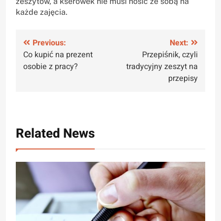
zeszytów, a kserówek nie musi nosić ze sobą na
każde zajęcia.
Nawigacja
Previous:
Next:
Co kupić na prezent
Przepiśnik, czyli
wpisu
osobie z pracy?
tradycyjny zeszyt na
przepisy
Related News