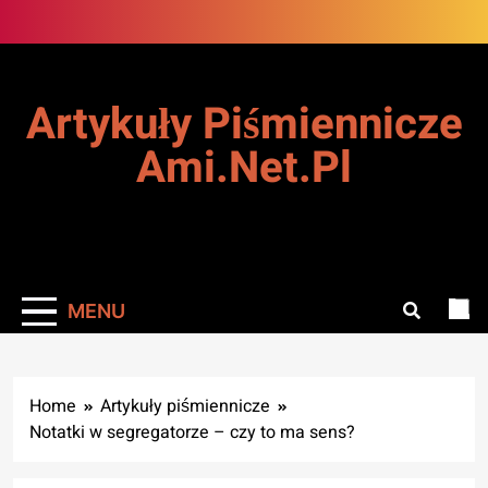
Skip
to
content
Artykuły Piśmiennicze
Ami.net.pl
MENU
Home
Artykuły piśmiennicze
Notatki w segregatorze – czy to ma sens?