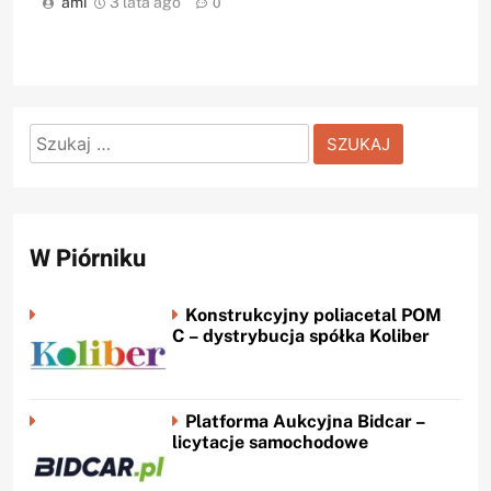
ami
3 lata ago
0
Szukaj:
W Piórniku
Konstrukcyjny poliacetal POM
C – dystrybucja spółka Koliber
Platforma Aukcyjna Bidcar –
licytacje samochodowe