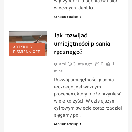
w przypadku długopisów i piór
wiecznych. Jest to…
Continue reading
Jak rozwijać
umiejętności pisania
ARTYKUŁY
ręcznego?
PIŚMIENNICZE
ami
3 lata ago
0
1
mins
Rozwój umiejętności pisania
ręcznego jest ważnym
procesem, który może przynieść
wiele korzyści. W dzisiejszym
cyfrowym świecie coraz rzadziej
sięgamy po…
Continue reading