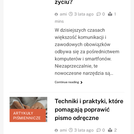
życiu?
ami
3 lata ago
0
1
mins
W dzisiejszych czasach
większość komunikacji i
zawodowych obowiązków
odbywa się za pośrednictwem
komputerów i smartfonów.
Niezaprzeczalnie, te
nowoczesne narzędzia są…
Continue reading
Techniki i praktyki, które
pomagają poprawić
ARTYKUŁY
pismo odręczne
PIŚMIENNICZE
ami
3 lata ago
0
2