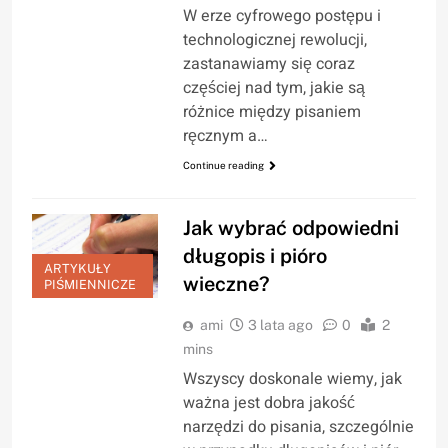
W erze cyfrowego postępu i
technologicznej rewolucji,
zastanawiamy się coraz
częściej nad tym, jakie są
różnice między pisaniem
ręcznym a…
Continue reading
Jak wybrać odpowiedni
długopis i pióro
ARTYKUŁY
wieczne?
PIŚMIENNICZE
ami
3 lata ago
0
2
mins
Wszyscy doskonale wiemy, jak
ważna jest dobra jakość
narzędzi do pisania, szczególnie