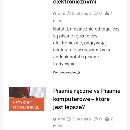
elektronicznymi
ami
3 lata ago
0
1
mins
Notatki, niezależnie od tego, czy
są pisane ręcznie czy
elektronicznie, odgrywają
istotną rolę w naszym życiu.
Jednak notatki pisane
tradycyjnie…
Continue reading
Pisanie ręczne vs Pisanie
komputerowe – które
ARTYKUŁY
jest lepsze?
PIŚMIENNICZE
ami
3 lata ago
0
2
mins