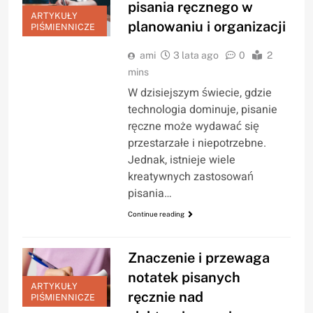
pisania ręcznego w
ARTYKUŁY
planowaniu i organizacji
PIŚMIENNICZE
ami
3 lata ago
0
2
mins
W dzisiejszym świecie, gdzie
technologia dominuje, pisanie
ręczne może wydawać się
przestarzałe i niepotrzebne.
Jednak, istnieje wiele
kreatywnych zastosowań
pisania…
Continue reading
Znaczenie i przewaga
notatek pisanych
ARTYKUŁY
ręcznie nad
PIŚMIENNICZE